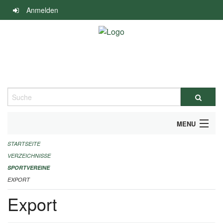
Navigation
Anmelden
überspringen
Suche
MENU
STARTSEITE
ALLGEMEINE INFORMATIONEN
VERZEICHNISSE
FINANZIELLE UNTERSTÜTZUNG BENÖTIGT?
SPORTVEREINE
EXPORT
KONTAKT
Export