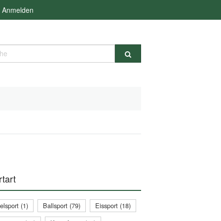
Anmelden
e
tart
lsport (1)
Ballsport (79)
Eissport (18)