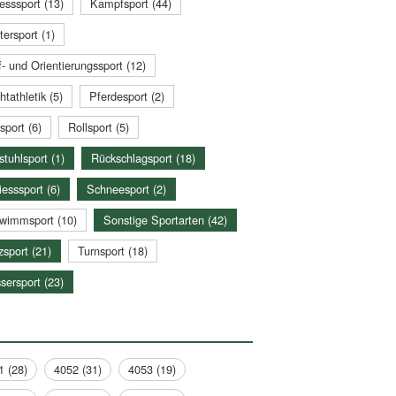
esssport (13)
Kampfsport (44)
tersport (1)
- und Orientierungssport (12)
htathletik (5)
Pferdesport (2)
sport (6)
Rollsport (5)
stuhlsport (1)
Rückschlagsport (18)
esssport (6)
Schneesport (2)
wimmsport (10)
Sonstige Sportarten (42)
zsport (21)
Turnsport (18)
sersport (23)
1 (28)
4052 (31)
4053 (19)