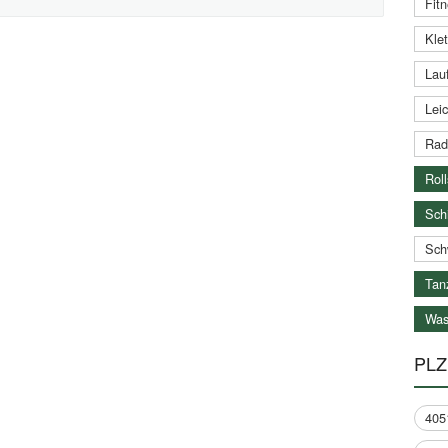
Fitn
Klet
Lauf
Leic
Rad
Roll
Schi
Sch
Tan
Was
PLZ
405