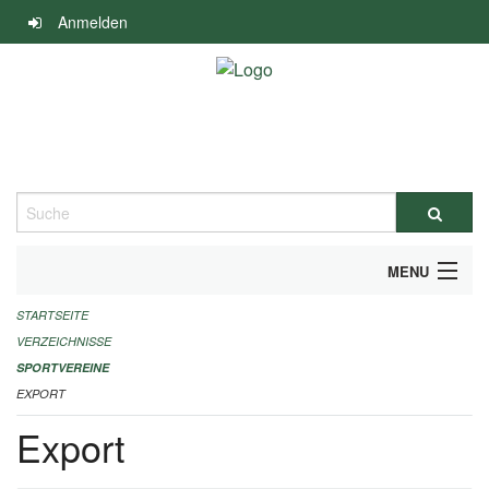
Navigation
Anmelden
überspringen
Suche
MENU
STARTSEITE
ALLGEMEINE INFORMATIONEN
VERZEICHNISSE
FINANZIELLE UNTERSTÜTZUNG BENÖTIGT?
SPORTVEREINE
EXPORT
KONTAKT
Export