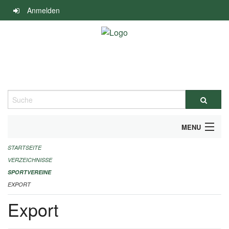
Navigation
Anmelden
überspringen
Suche
MENU
STARTSEITE
ALLGEMEINE INFORMATIONEN
VERZEICHNISSE
FINANZIELLE UNTERSTÜTZUNG BENÖTIGT?
SPORTVEREINE
EXPORT
KONTAKT
Export