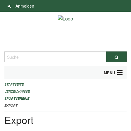
Navigation
Anmelden
überspringen
Suche
MENU
STARTSEITE
ALLGEMEINE INFORMATIONEN
VERZEICHNISSE
FINANZIELLE UNTERSTÜTZUNG BENÖTIGT?
SPORTVEREINE
EXPORT
KONTAKT
Export