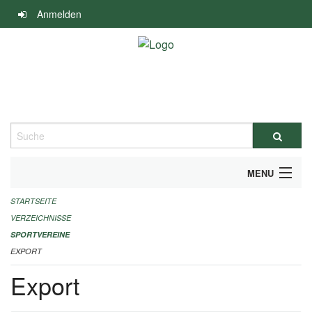
Navigation
Anmelden
überspringen
Suche
MENU
STARTSEITE
ALLGEMEINE INFORMATIONEN
VERZEICHNISSE
FINANZIELLE UNTERSTÜTZUNG BENÖTIGT?
SPORTVEREINE
EXPORT
KONTAKT
Export