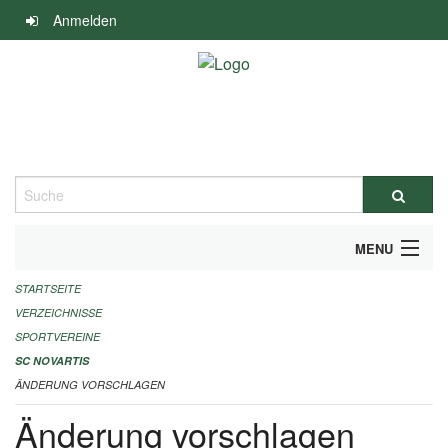
Navigation
Anmelden
überspringen
Suche
MENU
STARTSEITE
ALLGEMEINE INFORMATIONEN
VERZEICHNISSE
FINANZIELLE UNTERSTÜTZUNG BENÖTIGT?
SPORTVEREINE
SC NOVARTIS
KONTAKT
ÄNDERUNG VORSCHLAGEN
Änderung vorschlagen