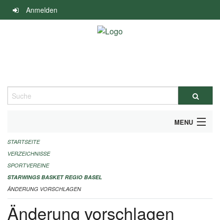
Navigation
Anmelden
überspringen
Suche
MENU
STARTSEITE
ALLGEMEINE INFORMATIONEN
VERZEICHNISSE
FINANZIELLE UNTERSTÜTZUNG BENÖTIGT?
SPORTVEREINE
STARWINGS BASKET REGIO BASEL
KONTAKT
ÄNDERUNG VORSCHLAGEN
Änderung vorschlagen