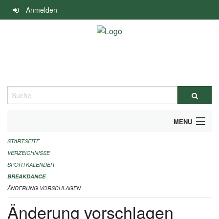
Navigation
Anmelden
überspringen
Suche
MENU
STARTSEITE
ALLGEMEINE INFORMATIONEN
VERZEICHNISSE
FINANZIELLE UNTERSTÜTZUNG BENÖTIGT?
SPORTKALENDER
BREAKDANCE
KONTAKT
ÄNDERUNG VORSCHLAGEN
Änderung vorschlagen