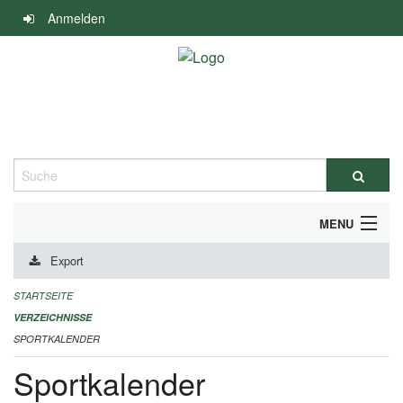
Navigation
Anmelden
überspringen
Suche
MENU
Export
ALLGEMEINE INFORMATIONEN
STARTSEITE
FINANZIELLE UNTERSTÜTZUNG BENÖTIGT?
VERZEICHNISSE
SPORTKALENDER
KONTAKT
Sportkalender