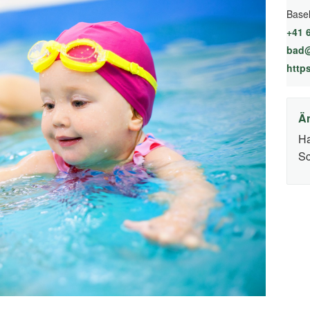
Base
+41 
bad@
Ä
Ha
Sc