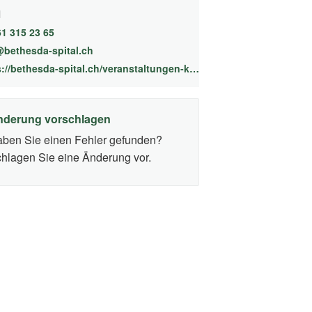
l
61 315 23 65
bethesda-spital.ch
https://bethesda-spital.ch/veranstaltungen-kurse/kurse-nach-der-geburt/babyschwimmen.html
nderung vorschlagen
ben Sie einen Fehler gefunden?
hlagen Sie eine Änderung vor.