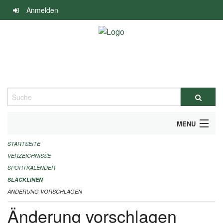
Navigation
Anmelden
überspringen
Suche
MENU
STARTSEITE
ALLGEMEINE INFORMATIONEN
VERZEICHNISSE
FINANZIELLE UNTERSTÜTZUNG BENÖTIGT?
SPORTKALENDER
SLACKLINEN
KONTAKT
ÄNDERUNG VORSCHLAGEN
Änderung vorschlagen