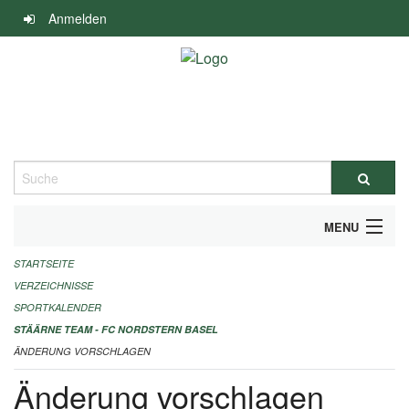
Navigation
Anmelden
überspringen
Suche
MENU
STARTSEITE
ALLGEMEINE INFORMATIONEN
VERZEICHNISSE
FINANZIELLE UNTERSTÜTZUNG BENÖTIGT?
SPORTKALENDER
STÄÄRNE TEAM - FC NORDSTERN BASEL
KONTAKT
ÄNDERUNG VORSCHLAGEN
Änderung vorschlagen