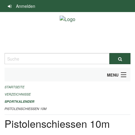
Navigation
Anmelden
überspringen
Suche
MENU
STARTSEITE
ALLGEMEINE INFORMATIONEN
VERZEICHNISSE
FINANZIELLE UNTERSTÜTZUNG BENÖTIGT?
SPORTKALENDER
PISTOLENSCHIESSEN 10M
KONTAKT
Pistolenschiessen 10m