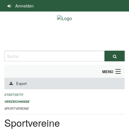
Navigation
Anmelden
überspringen
Suche
MENU
Export
ALLGEMEINE INFORMATIONEN
STARTSEITE
FINANZIELLE UNTERSTÜTZUNG BENÖTIGT?
VERZEICHNISSE
SPORTVEREINE
KONTAKT
Sportvereine